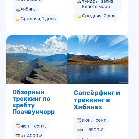
от 4000 ₽
Хибины
Хибины
Низкая, 1 день
Средняя, 1 день
Осеннее
Вудъяврчорр.
Ловозерье
Обзорный
треккинг
24.08 – 29.08
июн. - сент.
45 000 ₽
от 4000 ₽
Ловозёрские
тундры, долина
Хибины
оз. Сейдозеро
Средняя, 1 день
Средняя