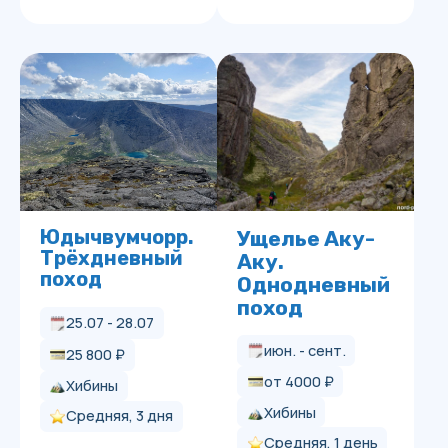
ПОМОЖЕМ С ВЫБОРОМ
МАРШРУТА И ОТВЕТИМ
НА ВСЕ ВОПРОСЫ
Молибденовый
Прогулки на
рудник
сапах и
Обзорный
Горы Белого
Горы Белого
Сапсёрфинг и
Обзорный
Север Хибин
Осеннее
Прогулки на
Если вы хотите узнать больше о маршруте или
каяках по
треккинг по
треккинг по
моря
моря
треккинг в
Ловозерье
сапах и
не знаете, какой поход выбрать, оставьте
июн. - сент.
горе
хребту
горному озеру
16.07 - 17.06
Хибинах
каяках по
заявку — мы с вами свяжемся
Айкуайвенчорр
Поачвумчорр
в Хибинах
26.06 – 27.06
26.06 – 27.06
24.08 – 29.08
горному озеру
от 3500 ₽
21 900 ₽
июн. - сент.
в Хибинах
21 900 ₽
21 900 ₽
45 000 ₽
Хибины
Хибины
июн. - сент.
июн. - сент.
июн. - окт.
от 6500 ₽
Колвицкие
Колвицкие
Ловозёрские
Низкая, 1 день
Средняя, 2 дня
июн. - окт.
от 3500 ₽
от 4000 ₽
от 1000 ₽
тундры, залив
тундры, залив
тундры, долина
Хибины
Белого моря
Белого моря
оз. Сейдозеро
от 1000 ₽
Хибины
Хибины
Хибины
Низкая, 1 день
Средняя, 2 дня
Средняя, 2 дня
Средняя
Хибины
Средняя, 1 день
Средняя, 1 день
+7
Низкая, 1 день
Низкая, 1 день
Я согласен(а) на
обработку персональных данных
и
принимаю
политику конфиденциальности
ОТПРАВИТЬ
Сапсёрфинг и
Озеро
Из центра
Вудъяврчорр.
Юдычвумчорр.
Юдычвумчорр.
Вокруг озера
Ущелье
Академическое.
Двухдневный
Трёхдневный
треккинг в
Хибин. Поход
Обзорный
Малый
Голубых озёр