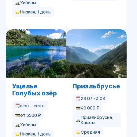
Хибины
Средняя, 3 дня
Средняя, 1 день
Треккинг по
Ущелье Аку-
Криптограммовому
Аку.
и Пирратиновому
Двухдневных
ущелью
поход
июн. - сент.
июн. - сент.
от 3500 ₽
17 000 ₽
Хибины
Хибины
Низкая, 1 день
Средняя, 2 дня