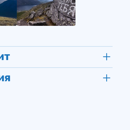
ит
ия