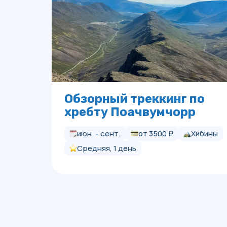
Обзорный треккинг по
хребту Поачвумчорр
июн. - сент.
от 3500 ₽
Хибины
Средняя, 1 день