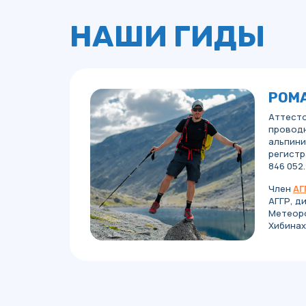
НАШИ ГИДЫ
РОМА
Аттесто
проводн
альпини
регистр
846 052.
Член
АГ
АГГР, д
Метеоро
Хибинах 