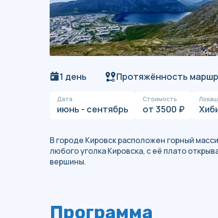
1 день
Протяжённость маршру
Дата
Стоимость
Локац
июнь - сентябрь
от 3500 ₽
Хиб
В городе Кировск расположен горный масси
любого уголка Кировска, с её плато откры
вершины.
Программа