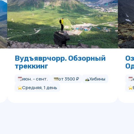
Вудъяврчорр. Обзорный
Оз
треккинг
О
июн. - сент.
от 3500 ₽
Хибины
Средняя, 1 день