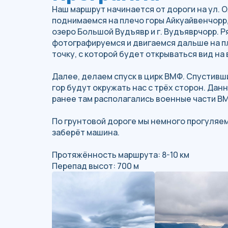
Наш маршрут начинается от дороги на ул. 
поднимаемся на плечо горы Айкуайвенчорр,
озеро Большой Вудъявр и г. Вудъяврчорр. 
фотографируемся и двигаемся дальше на пл
точку, с которой будет открываться вид на 
Далее, делаем спуск в цирк ВМФ. Спустивши
гор будут окружать нас с трёх сторон. Данн
ранее там располагались военные части В
По грунтовой дороге мы немного прогуляемс
заберёт машина.
Протяжённость маршрута: 8-10 км
Перепад высот: 700 м