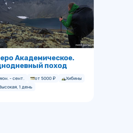
еро Академическое.
днодневный поход
июн. - сент.
от 5000 ₽
Хибины
Высокая, 1 день