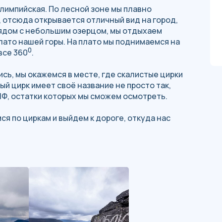
Олимпийская. По лесной зоне мы плавно
 отсюда открывается отличный вид на город,
Рядом с небольшим озерцом, мы отдыхаем
ато нашей горы. На плато мы поднимаемся на
0
все 360
.
сь, мы окажемся в месте, где скалистые цирки
ый цирк имеет своё название не просто так,
МФ, остатки которых мы сможем осмотреть.
я по циркам и выйдем к дороге, откуда нас