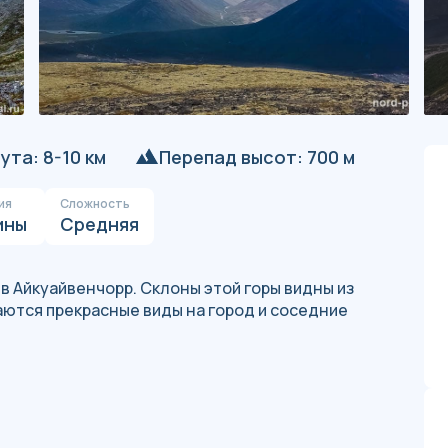
та: 8-10 км
Перепад высот: 700 м
ия
Сложность
ины
Средняя
в Айкуайвенчорр. Склоны этой горы видны из
ваются прекрасные виды на город и соседние