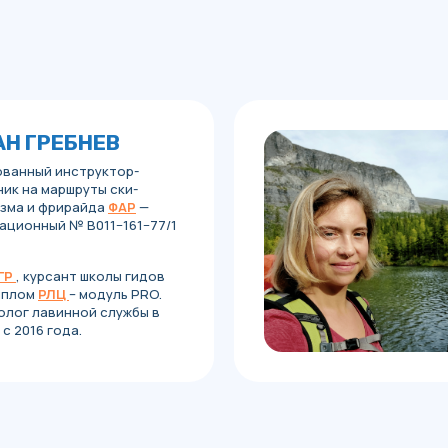
Н ГРЕБНЕВ
ванный инструктор-
ик на маршруты ски-
зма и фрирайда
ФАР
—
ационный № B011−161−77/1
ГР
, курсант школы гидов
иплом
РЛЦ
– модуль PRO.
лог лавинной службы в
с 2016 года.