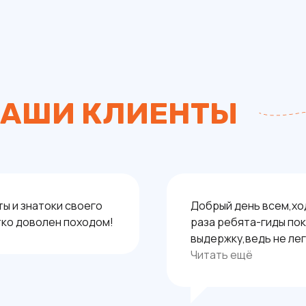
АШИ КЛИЕНТЫ
ы и знатоки своего
Добрый день всем,ход
тко доволен походом!
раза ребята-гиды по
выдержку,ведь не лег
людей! Это огромная
Читать ещё
вопросами ребята сп
Так же хочу отметить
поддержки во время 