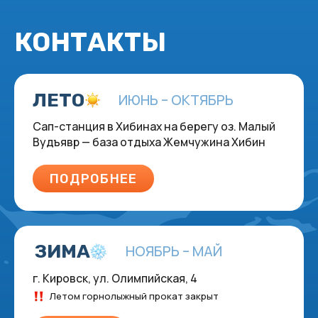
Сап-станция в Хибинах на берегу оз. Малый
Вудъявр — база отдыха Жемчужина Хибин
ПОДРОБНЕЕ
ЗИМА
НОЯБРЬ – МАЙ
г. Кировск, ул. Олимпийская, 4
Летом горнолыжный прокат закрыт
ПРОКАТ
+7 (960) 026-86-20
NORDPORTAL51@GMAIL.COM
@NORDPORTAL