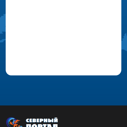
ФРИРАЙД И СКИТУР
САП-СТАНЦИЯ
ПОХОДЫ И САП-ТУРЫ
ИНФОРМАЦИЯ
ПРОКАТ
ОТЗЫВЫ
О НАС
ПОЛИТИКА
БЛОГ
КОНФИДЕНЦИАЛЬНОСТИ
КОНТАКТЫ
СОГЛАСИЕ НА ОБРАБОТКУ
ПЕРСОНАЛЬНЫХ ДАННЫХ
г. Кировск, ул. Олимпийская, 4
Мурманская область, база отдыха Жемчужина Хибин
+7 (960) 026-86-20
nordportal51@gmail.com
@the_nord_portal
©️Все права защищены, 2026